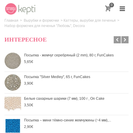
0
Главная
>
Вырубки и формочки
>
Каттеры, вырубки для печенья
>
Набор формочек для печенья "Любовь", Decora
ИНТЕРЕСНОЕ
Посыпка - жемчуг серебряный (2 mm), 80 г, FunCakes
5,65€
Посыпка "Silver Medley", 65 г, FunCakes
3,90€
Белые сахарные шарики (7 мм), 100 г , On Cake
3,50€
Посыпка – мини тёмно-синие жемчужины (~4 мм),...
2,90€