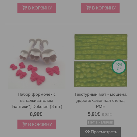
В КОРЗИНУ
В КОРЗИНУ
40%
Off
Набор формочек с
Текстурный мат - мощена
выталкивателем
дорога/каменная стена,
"Бантики", Dekofee (3 шт.)
PME
8,90€
5,91€
9,85€
Нет в наличии
В КОРЗИНУ
Просмотреть