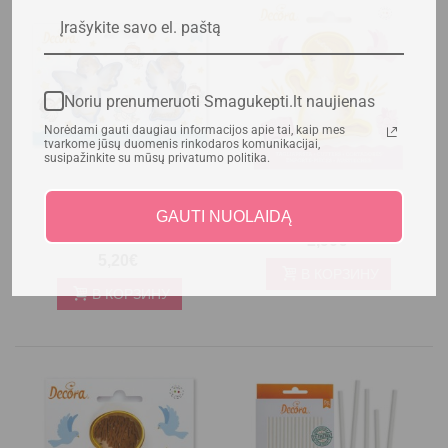
Noriu prenumeruoti Smagukepti.lt naujienas
Norėdami gauti daugiau informacijos apie tai, kaip mes
tvarkome jūsų duomenis rinkodaros komunikacijai,
susipažinkite su mūsų privatumo politika.
Набор формочек для
Формочка для печенья
печенья "Ангелочки",
"Девочка", Decora
GAUTI NUOLAIDĄ
Decora
2,90€
5,20€
В КОРЗИНУ
В КОРЗИНУ