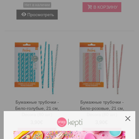
Нет в наличии
В КОРЗИНУ
Просмотреть
Бумажные трубочки -
Бумажные трубочки -
Бело-голубые, 21 см,
Бело-розовые, 21 см,
Decora (80 шт.)
Decora (80 шт.)
3,90€
3,90€
В КОРЗИНУ
В КОРЗИНУ