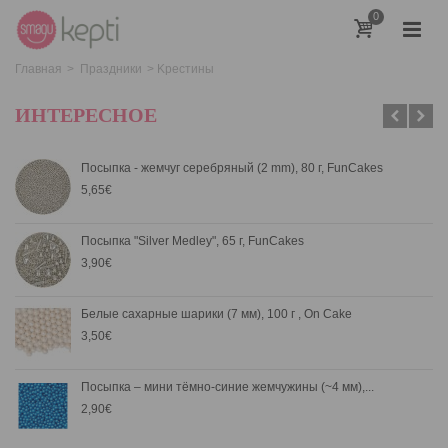
0
Главная
>
Праздники
>
Kрестины
ИНТЕРЕСНОЕ
Посыпка - жемчуг серебряный (2 mm), 80 г, FunCakes
5,65€
Посыпка "Silver Medley", 65 г, FunCakes
3,90€
Белые сахарные шарики (7 мм), 100 г , On Cake
3,50€
Посыпка – мини тёмно-синие жемчужины (~4 мм),...
2,90€