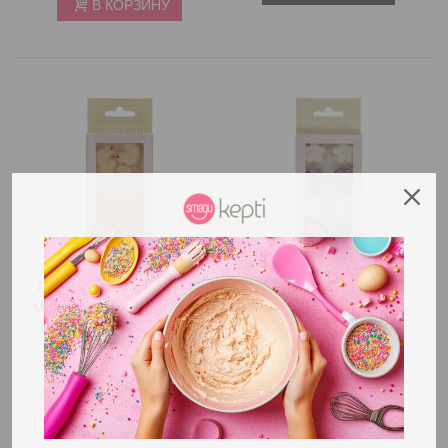
В КОРЗИНУ
Съедобные украшения –
Съедобные...
Марципановые цыплята и
5,10€
яйца, FunCakes (12 шт.)
В КОРЗИНУ
3,50€
В КОРЗИНУ