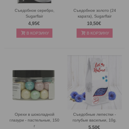
Съедобное серебро,
Съедобное золото (24
Sugarflair
карата), Sugarflair
4,95€
10,50€
В КОРЗИНУ
В КОРЗИНУ
Орехи в шоколадной
Съедобные лепестки -
глазури - пастельные, 150
голубые васильки, 10g.
г
5,50€