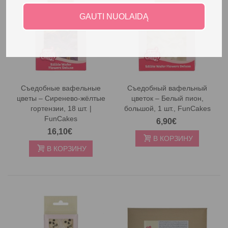
GAUTI NUOLAIDĄ
Съедобные вафельные
Съедобный вафельный
цветы – Сиренево-жёлтые
цветок – Белый пион,
гортензии, 18 шт. |
большой, 1 шт., FunCakes
FunCakes
6,90€
16,10€
В КОРЗИНУ
В КОРЗИНУ