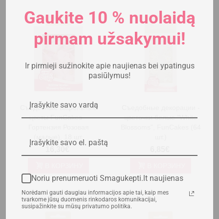
Gaukite 10 % nuolaidą
pirmam užsakymui!
Ir pirmieji sužinokite apie naujienas bei ypatingus
pasiūlymus!
Съедобные вафельные
Съедобные декорации -
цветы FunCakes –
цветочки белые "White
Гортензия Розовая
Blossoms", FunCakes (64
(малые), 18 шт.
шт.)
16,30€
6,85€
В КОРЗИНУ
В КОРЗИНУ
Noriu prenumeruoti Smagukepti.lt naujienas
Norėdami gauti daugiau informacijos apie tai, kaip mes
tvarkome jūsų duomenis rinkodaros komunikacijai,
susipažinkite su mūsų privatumo politika.