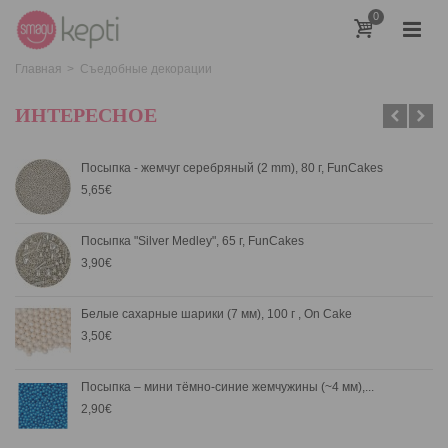
0
Главная
>
Съедобные декорации
ИНТЕРЕСНОЕ
Посыпка - жемчуг серебряный (2 mm), 80 г, FunCakes
5,65€
Посыпка "Silver Medley", 65 г, FunCakes
3,90€
Белые сахарные шарики (7 мм), 100 г , On Cake
3,50€
Посыпка – мини тёмно-синие жемчужины (~4 мм),...
2,90€