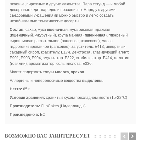
печенье, пирожные и другие лакомства. Пара секунд — и любой
десерт выглядит нарядно и празднично. Наряду с другими
съедобными украшениями можно быстро и легко создать
незабываемые тематические десерты.
Состав:
сахар, мука
пшеничная
, мука рисовая, крахмал
(
пшеничный
, кукурузный), крупа манная (
пшеничная
), глюкозный
сироп, масло растительное (рапсовое, кокосовое), масло
гидрогенизированное (рапсовое), загуститель: Е413, инвертный
сахарный сироп, краситель: Е174, декстроза , глазирующий агент:
E901, E903, E904, эмульгатор: E322, стабилизатор: E414, желатин
(говяжий), ароматизатор, соль, кислота: E330.
Может содержать следы
молока, орехов
.
Аллергены и непереносимые вещества
выделены.
Нетто:
65 г
Условия хранения:
хранить в сухом прохладном месте (15-22°C)
Производитель:
FunCakes (Нидерланды)
Произведено в:
ЕС
ВОЗМОЖНО ВАС ЗАИНТЕРЕСУЕТ