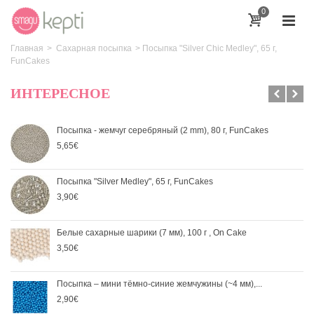
0
Главная
>
Сахарная посыпка
>
Посыпка "Silver Chic Medley", 65 г,
FunCakes
ИНТЕРЕСНОЕ
Посыпка - жемчуг серебряный (2 mm), 80 г, FunCakes
5,65€
Посыпка "Silver Medley", 65 г, FunCakes
3,90€
Белые сахарные шарики (7 мм), 100 г , On Cake
3,50€
Посыпка – мини тёмно-синие жемчужины (~4 мм),...
2,90€