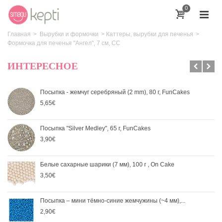
0
Главная
>
Вырубки и формочки
>
Каттеры, вырубки для печенья
>
Формочка для печенья "Ангел", 7 см, CC
ИНТЕРЕСНОЕ
Посыпка - жемчуг серебряный (2 mm), 80 г, FunCakes
5,65€
Посыпка "Silver Medley", 65 г, FunCakes
3,90€
Белые сахарные шарики (7 мм), 100 г , On Cake
3,50€
Посыпка – мини тёмно-синие жемчужины (~4 мм),...
2,90€