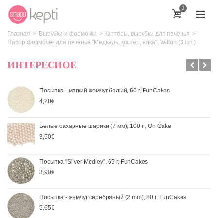
0
Главная
>
Вырубки и формочки
>
Каттеры, вырубки для печенья
>
Набор формочек для печенья "Медведь, костер, елка", Wilton (3 шт.)
ИНТЕРЕСНОЕ
Посыпка - мягкий жемчуг белый, 60 г, FunCakes
4,20€
Белые сахарные шарики (7 мм), 100 г , On Cake
3,50€
Посыпка "Silver Medley", 65 г, FunCakes
3,90€
Посыпка - жемчуг серебряный (2 mm), 80 г, FunCakes
5,65€