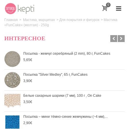
0
Главная
>
Мастика, марципан
>
Для покрытия и фигурок
>
Мастика
«FunCake» (желтая) - 250g
ИНТЕРЕСНОЕ
Посыпка - жемчуг серебряный (2 mm), 80 г, FunCakes
5,65€
Посыпка "Silver Medley", 65 г, FunCakes
3,90€
Белые сахарные шарики (7 мм), 100 г , On Cake
3,50€
Посыпка – мини тёмно-синие жемчужины (~4 мм),...
2,90€