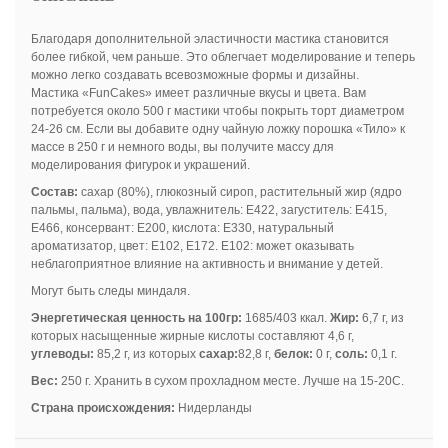
Благодаря дополнительной эластичности мастика становится
более гибкой, чем раньше. Это облегчает моделирование и теперь
можно легко создавать всевозможные формы и дизайны.
Мастика «FunCakes» имеет различные вкусы и цвета.
Вам
потребуется около 500 г мастики чтобы покрыть торт диаметром
24-26 см. Если вы добавите одну чайную ложку порошка «Тило» к
массе в 250 г и немного воды, вы получите массу для
моделирования фигурок и украшений.
Состав:
сахар (80%), глюкозный сироп, растительный жир (ядро
пальмы, пальма), вода, увлажнитель: E422, загуститель: E415,
E466, консервант: E200, кислота: E330, натуральный
ароматизатор, цвет: E102, E172.
E102: может оказывать
неблагоприятное влияние на активность и внимание у детей.
Могут быть следы миндаля.
Э
нергетическая ценность на 100гр:
1685/403 ккал.
Жир:
6,7 г, из
которых насыщенные жирные кислоты составляют 4,6 г,
углеводы:
85,2 г, из которых
сахар
:
82,8 г,
белок:
0 г,
соль:
0,1 г.
Вес:
250 г. Хранить в сухом прохладном месте. Лучше на 15-20C.
Страна происхождения:
Нидерланды