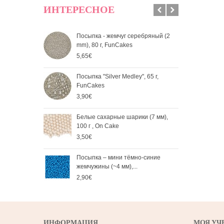
ИНТЕРЕСНОЕ
Посыпка - жемчуг серебряный (2
Пос
mm), 80 г, FunCakes
мм), 
5,65€
2,90
Посыпка "Silver Medley", 65 г,
Бел
FunCakes
80 г
3,90€
3,50
Белые сахарные шарики (7 мм),
Пос
100 г , On Cake
жемч
3,50€
2,90
Посыпка – мини тёмно-синие
Посы
жемчужины (~4 мм),...
жемч
2,90€
2,90
ИНФОРМАЦИЯ
МОЯ УЧ