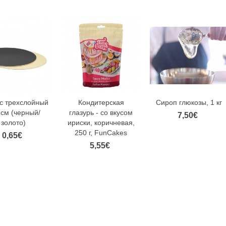
с трехслойный
Кондитерская
Сироп глюкозы, 1 кг
 см (черный/
глазурь - со вкусом
7,50€
золото)
ириски, коричневая,
250 г, FunCakes
0,65€
5,55€