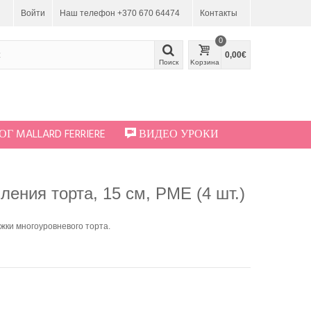
Войти
Наш телефон +370 670 64474
Контакты
0
0,00€
Поиск
Kорзина
Г MALLARD FERRIERE
ВИДЕО УРОКИ
ления торта, 15 см, PME (4 шт.)
жки многоуровневого торта.