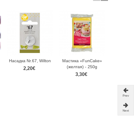
Насадка Nr.67, Wilton
Мастика «FunCake»
Силиконо
(желтая) - 250g
"28 Demi s
2,20€
см, D
3,30€
17,
Prev
Next