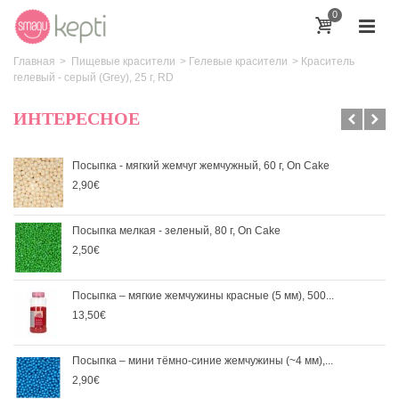
0
Главная
>
Пищевые красители
>
Гелевые красители
>
Краситель
гелевый - серый (Grey), 25 г, RD
ИНТЕРЕСНОЕ
Посыпка - мягкий жемчуг жемчужный, 60 г, On Cake
2,90€
Посыпка мелкая - зеленый, 80 г, On Cake
2,50€
Посыпка – мягкие жемчужины красные (5 мм), 500...
13,50€
Посыпка – мини тёмно-синие жемчужины (~4 мм),...
2,90€