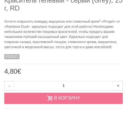
Краситель гелевый - серый (Grey), 25
г, RD
Хотите покрасить помадку, марципан или сливочный крем? «Progel» от
«Rainbow Dust» идеально подходит для этой работы! Необходимо
небольшое количество пищевых красителей, чтобы придать вашим
творениям глубокий насыщенный цвет. Идеально подходит для
покраски сахара, королевской глазури, сливочного крема, марципана,
цветочной и модельной массы, теста для торта и даже коктейлей!
RD9522
4,80€
-
+
В КОРЗИНУ