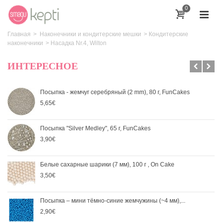
0
Главная
>
Наконечники и кондитерские мешки
>
Кондитерские
наконечники
>
Насадка Nr.4, Wilton
ИНТЕРЕСНОЕ
Посыпка - жемчуг серебряный (2 mm), 80 г, FunCakes
5,65€
Посыпка "Silver Medley", 65 г, FunCakes
3,90€
Белые сахарные шарики (7 мм), 100 г , On Cake
3,50€
Посыпка – мини тёмно-синие жемчужины (~4 мм),...
2,90€