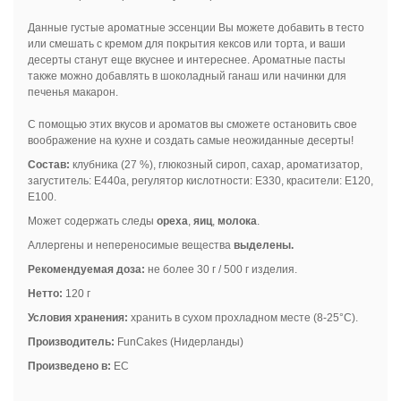
Данные густые ароматные эссенции Вы можете добавить в тесто
или смешать с кремом для покрытия кексов или торта, и ваши
десерты станут еще вкуснее и интереснее. Ароматные пасты
также можно добавлять в шоколадный ганаш или начинки для
печенья макарон.
С помощью этих вкусов и ароматов вы сможете остановить свое
воображение на кухне и создать самые неожиданные десерты!
Состав
:
клубника (27 %), глюкозный сироп, сахар, ароматизатор,
загуститель: E440a, регулятор кислотности: Е330, красители: Е120,
Е100.
Может содержать следы
ореха
,
яиц
,
молока
.
Аллергены и непереносимые вещества
выделены.
Рекомендуемая доза
:
не более 30 г / 500 г изделия.
Нетто:
120 г
Условия хранения:
хранить в сухом прохладном месте (8-25°C).
Производитель:
FunCakes (Нидерланды)
Произведено в:
ЕС