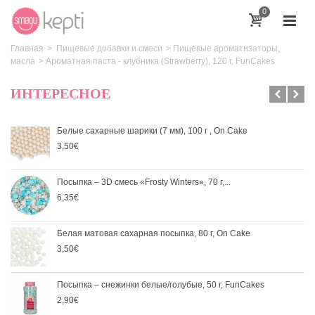
0
Главная
>
Пищевые добавки и смеси
>
Пищевые ароматизаторы,
масла
>
Ароматная паста - клубника (Strawberry), 120 г, FunCakes
ИНТЕРЕСНОЕ
Белые сахарные шарики (7 мм), 100 г , On Cake
3,50€
Посыпка – 3D смесь «Frosty Winters», 70 г,...
6,35€
Белая матовая сахарная посыпка, 80 г, On Cake
3,50€
Посыпка – снежинки белые/голубые, 50 г, FunCakes
2,90€