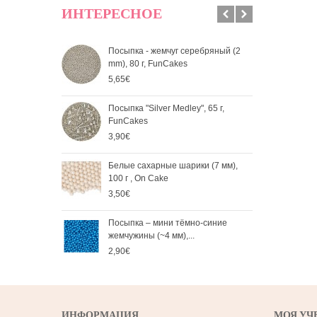
ИНТЕРЕСНОЕ
Посыпка - жемчуг серебряный (2
Пос
mm), 80 г, FunCakes
мм), 
5,65€
2,90
Посыпка "Silver Medley", 65 г,
Бел
FunCakes
80 г
3,90€
3,50
Белые сахарные шарики (7 мм),
Пос
100 г , On Cake
жемч
3,50€
2,90
Посыпка – мини тёмно-синие
Посы
жемчужины (~4 мм),...
жемч
2,90€
2,90
ИНФОРМАЦИЯ
МОЯ УЧ