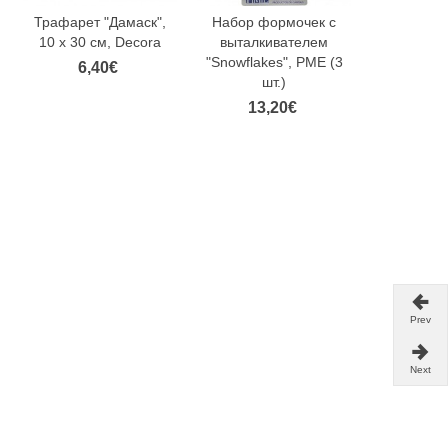
Трафарет "Дамаск",
Набор формочек с
Краситель
10 x 30 см, Decora
выталкивателем
красный (R
"Snowflakes", PME (3
R
6,40€
шт.)
4,
13,20€
Prev
Next