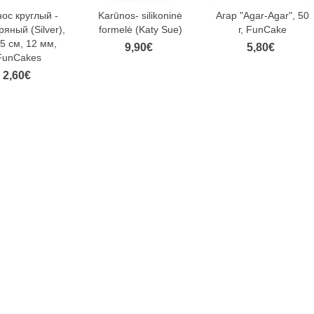
ос круглый -
Karūnos- silikoninė
Агар "Agar-Agar", 50
яный (Silver),
formelė (Katy Sue)
г, FunCake
5 см, 12 мм,
9,90€
5,80€
FunCakes
2,60€