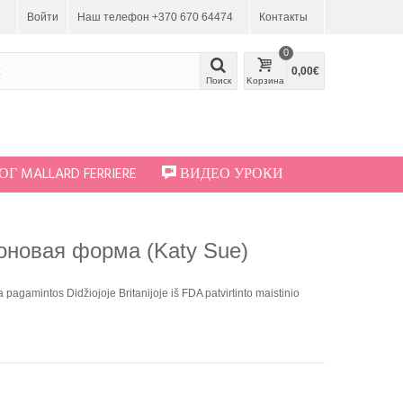
Войти
Наш телефон +370 670 64474
Контакты
0
0,00€
Поиск
Kорзина
Г MALLARD FERRIERE
ВИДЕО УРОКИ
оновая форма (Katy Sue)
 pagamintos Didžiojoje Britanijoje iš FDA patvirtinto maistinio