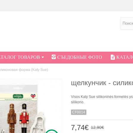
АТАЛОГ ТОВАРОВ
СЪЕДОБНЫЕ ФОТО
КАТАЛО
иликоновая форма (Katy Sue)
щелкунчик - силик
Visos Katy Sue silikoninės formelės yra
silikono.
CF0014
7,74€
12,90€