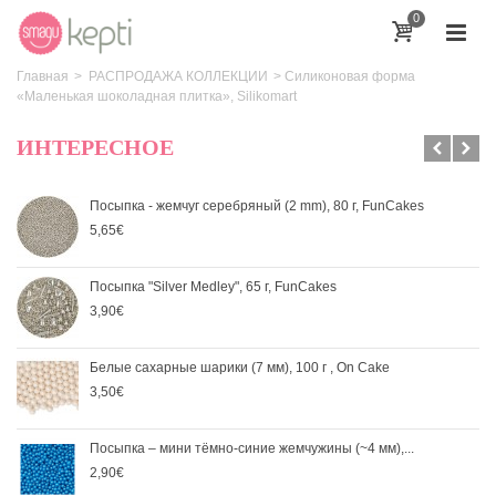
0
Главная
>
РАСПРОДАЖА КОЛЛЕКЦИИ
>
Силиконовая форма
«Маленькая шоколадная плитка», Silikomart
ИНТЕРЕСНОЕ
Посыпка - жемчуг серебряный (2 mm), 80 г, FunCakes
5,65€
Посыпка "Silver Medley", 65 г, FunCakes
3,90€
Белые сахарные шарики (7 мм), 100 г , On Cake
3,50€
Посыпка – мини тёмно-синие жемчужины (~4 мм),...
2,90€