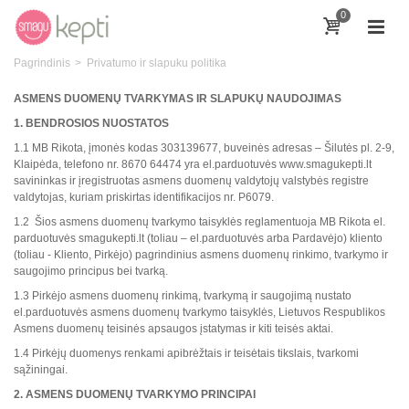
0
Pagrindinis
>
Privatumo ir slapuku politika
ASMENS DUOMENŲ TVARKYMAS IR SLAPUKŲ NAUDOJIMAS
1. BENDROSIOS NUOSTATOS
1.1 MB Rikota, įmonės kodas 303139677, buveinės adresas – Šilutės pl. 2-9,
Klaipėda, telefono nr. 8670 64474 yra el.parduotuvės www.smagukepti.lt
savininkas ir įregistruotas asmens duomenų valdytojų valstybės registre
valdytojas, kuriam priskirtas identifikacijos nr. P6079.
1.2 Šios asmens duomenų tvarkymo taisyklės reglamentuoja MB Rikota el.
parduotuvės smagukepti.lt (toliau – el.parduotuvės arba Pardavėjo) kliento
(toliau - Kliento, Pirkėjo) pagrindinius asmens duomenų rinkimo, tvarkymo ir
saugojimo principus bei tvarką.
1.3 Pirkėjo asmens duomenų rinkimą, tvarkymą ir saugojimą nustato
el.parduotuvės asmens duomenų tvarkymo taisyklės, Lietuvos Respublikos
Asmens duomenų teisinės apsaugos įstatymas ir kiti teisės aktai.
1.4 Pirkėjų duomenys renkami apibrėžtais ir teisėtais tikslais, tvarkomi
sąžiningai.
2. ASMENS DUOMENŲ TVARKYMO PRINCIPAI