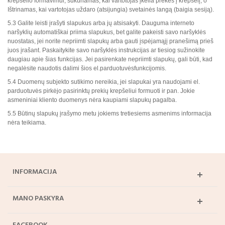
krepšelio formavimui, sukuriamas, kai vartotojas įkelia prekes į krepšelį, o
Ištrinamas, kai vartotojas uždaro (atsijungia) svetainės langą (baigia sesiją).
5.3 Galite leisti įrašyti slapukus arba jų atsisakyti. Dauguma interneto
naršyklių automatiškai priima slapukus, bet galite pakeisti savo naršyklės
nuostatas, jei norite nepriimti slapukų arba gauti įspėjamąjį pranešimą prieš
juos įrašant. Paskaitykite savo naršyklės instrukcijas ar tiesiog sužinokite
daugiau apie šias funkcijas. Jei pasirenkate nepriimti slapukų, gali būti, kad
negalėsite naudotis dalimi šios el.parduotuvėsfunkcijomis.
5.4 Duomenų subjekto sutikimo nereikia, jei slapukai yra naudojami el.
parduotuvės pirkėjo pasirinktų prekių krepšeliui formuoti ir pan. Jokie
asmeniniai kliento duomenys nėra kaupiami slapukų pagalba.
5.5 Būtinų slapukų įrašymo metu jokiems tretiesiems asmenims informacija
nėra teikiama.
INFORMACIJA
MANO PASKYRA