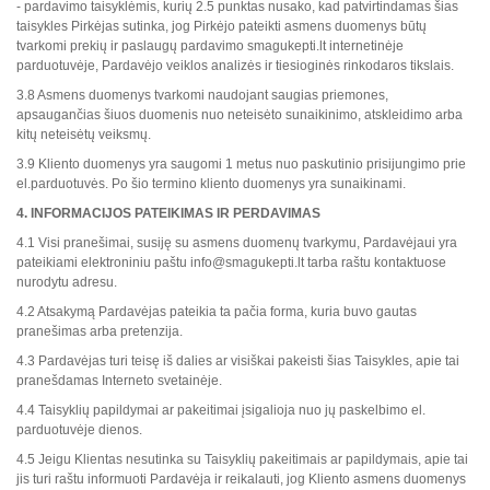
- pardavimo taisyklėmis, kurių 2.5 punktas nusako, kad patvirtindamas šias
taisykles Pirkėjas sutinka, jog Pirkėjo pateikti asmens duomenys būtų
tvarkomi prekių ir paslaugų pardavimo smagukepti.lt internetinėje
parduotuvėje, Pardavėjo veiklos analizės ir tiesioginės rinkodaros tikslais.
3.8 Asmens duomenys tvarkomi naudojant saugias priemones,
apsaugančias šiuos duomenis nuo neteisėto sunaikinimo, atskleidimo arba
kitų neteisėtų veiksmų.
3.9 Kliento duomenys yra saugomi 1 metus nuo paskutinio prisijungimo prie
el.parduotuvės. Po šio termino kliento duomenys yra sunaikinami.
4. INFORMACIJOS PATEIKIMAS IR PERDAVIMAS
4.1 Visi pranešimai, susiję su asmens duomenų tvarkymu, Pardavėjaui yra
pateikiami elektroniniu paštu
info@smagukepti.lt
tarba raštu kontaktuose
nurodytu adresu.
4.2 Atsakymą Pardavėjas pateikia ta pačia forma, kuria buvo gautas
pranešimas arba pretenzija.
4.3 Pardavėjas turi teisę iš dalies ar visiškai pakeisti šias Taisykles, apie tai
pranešdamas Interneto svetainėje.
4.4 Taisyklių papildymai ar pakeitimai įsigalioja nuo jų paskelbimo el.
parduotuvėje dienos.
4.5 Jeigu Klientas nesutinka su Taisyklių pakeitimais ar papildymais, apie tai
jis turi raštu informuoti Pardavėja ir reikalauti, jog Kliento asmens duomenys