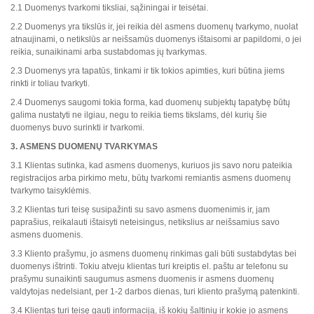
2.1 Duomenys tvarkomi tiksliai, sąžiningai ir teisėtai.
2.2 Duomenys yra tikslūs ir, jei reikia dėl asmens duomenų tvarkymo, nuolat
atnaujinami, o netikslūs ar neišsamūs duomenys ištaisomi ar papildomi, o jei
reikia, sunaikinami arba sustabdomas jų tvarkymas.
2.3 Duomenys yra tapatūs, tinkami ir tik tokios apimties, kuri būtina jiems
rinkti ir toliau tvarkyti.
2.4 Duomenys saugomi tokia forma, kad duomenų subjektų tapatybę būtų
galima nustatyti ne ilgiau, negu to reikia tiems tikslams, dėl kurių šie
duomenys buvo surinkti ir tvarkomi.
3. ASMENS DUOMENŲ TVARKYMAS
3.1 Klientas sutinka, kad asmens duomenys, kuriuos jis savo noru pateikia
registracijos arba pirkimo metu, būtų tvarkomi remiantis asmens duomenų
tvarkymo taisyklėmis.
3.2 Klientas turi teisę susipažinti su savo asmens duomenimis ir, jam
paprašius, reikalauti ištaisyti neteisingus, netikslius ar neišsamius savo
asmens duomenis.
3.3 Kliento prašymu, jo asmens duomenų rinkimas gali būti sustabdytas bei
duomenys ištrinti. Tokiu atveju klientas turi kreiptis el. paštu ar telefonu su
prašymu sunaikinti saugumus asmens duomenis ir asmens duomenų
valdytojas nedelsiant, per 1-2 darbos dienas, turi kliento prašymą patenkinti.
3.4 Klientas turi teisę gauti informaciją, iš kokių šaltinių ir kokie jo asmens