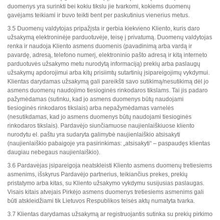
duomenys yra surinkti bei kokiu tikslu jie tvarkomi, kokiems duomenų
gavėjams teikiami ir buvo teikti bent per paskutinius vienerius metus.
3.5 Duomenų valdytojas pripažįsta ir gerbia kiekvieno Kliento, kuris daro
užsakymą elektroninėje parduotuvėje, teisę į privatumą. Duomenų valdytojas
renka ir naudoja Kliento asmens duomenis (pavadinimą arba vardą ir
pavardę, adresą, telefono numerį, elektroninio pašto adresą ir kitą interneto
parduotuvės užsakymo metu nurodytą informaciją) prekių arba paslaugų
užsakymų apdorojimui arba kitų prisiimtų sutartinių įsipareigojimų vykdymui.
Klientas darydamas užsakymą gali pareikšti savo sutikimą/nesutikimą dėl jo
asmens duomenų naudojimo tiesioginės rinkodaros tikslams. Tai jis padaro
pažymėdamas (sutinku, kad jo asmens duomenys būtų naudojami
tiesioginės rinkodaros tikslais) arba nepažymėdamas varnelės
(nesutikdamas, kad jo asmens duomenys būtų naudojami tiesioginės
rinkodaros tikslais). Pardavėjo siunčiamuose naujienlaiškiuose kliento
nurodytu el. paštu yra sudaryta galimybė naujienlaiškio atsisakyti
(naujienlaiškio pabaigoje yra pasirinkimas: „atsisakyti“ – paspaudęs klientas
daugiau nebegaus naujienlaiškio).
3.6 Pardavėjas įsipareigoja neatskleisti Kliento asmens duomenų tretiesiems
asmenims, išskyrus Pardavėjo partnerius, teikiančius prekes, prekių
pristatymo arba kitas, su Kliento užsakymo vykdymu susijusias paslaugas.
Visais kitais atvejais Pirkėjo asmens duomenys tretiesiems asmenims gali
būti atskleidžiami tik Lietuvos Respublikos teisės aktų numatyta tvarka.
3.7 Klientas darydamas užsakymą ar registruojantis sutinka su prekių pirkimo