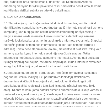
būtų sunaikinti arba sustabdytas jų rinkimas. Jei Klientas po Asmens
duomenų tvarkymo taisyklių pakeitimo raštu neišreiškia nesutikimo, laikoma,
jog Klientas visiškai sutinka su taisyklių pakeitimais.
5. SLAPUKŲ NAUDOJIMAS
5.1 Slapukas (ang. cookie)– mažas tekstinis dokumentas, turintis unikalų
identifikacijos numerį, kuris yra perduodamas iš interneto svetainės į asmens
kompiuterį, kad būtų galima atskirti asmens kompiuterį, naršyklės tipą ir
matyti asmens veiklą internete. Unikalus numeris identifikuoja asmens
naršyklę kiekvieną kartą asmeniui apsilankius interneto svetainėje. Slapukai
neleidžia įsiminti asmeninės informacijos (tokios kaip asmens vardas ir
adresas). Svetainėse slapukai naudojami, siekiant vesti statistiką, tokią kaip
asmenų apsilankymų interneto svetainėje skaičius ir srautas. Tokia
informacija nebūna susieta su asmenine informacija. Asmuo gali bet kada
išjungti slapukų naudojimą, tačiau be slapukų kai kurios interneto svetainės
smagukepti.lt funkcijos gali neveikti arba veikti netinkamai.
5.2 Slapukai naudojami el. parduotuvės krepšelio formavimui (svetainės
pagrindinei veiklai vykdyti) ir el.parduotuvės lankytojų statistiniams
duomenims skaičiuoti. Naudojantis el.parduotuve, iš kliento gali būti
pareikalauta atlikti registraciją tam, kad jis galėtų užsakyti prekes. Tokiu
atveju Kliento reikalaujama pateikti asmens duomenis (tokius kaip vardas, el.
pašto adresas, telefonas ir pan.). Pardavėjas turi teisę savo nuožiūra visais
teisėtais būdais naudotis visa asmens pateikta informacija ir duomenimis,
kuriuos asmuo pateikia atlikdamas registraciją arba kitais būdais. Slapukas,