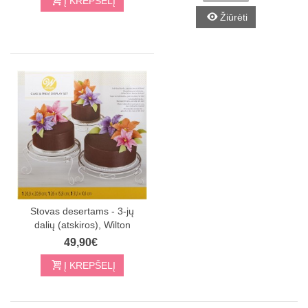
Į KREPŠELĮ
Žiūrėti
Stovas desertams - 3-jų
dalių (atskiros), Wilton
49,90€
Į KREPŠELĮ