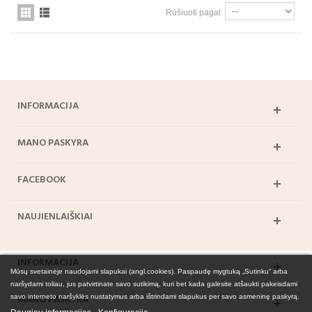
Rūšiuoti pagal
INFORMACIJA
MANO PASKYRA
FACEBOOK
NAUJIENLAIŠKIAI
INFORMACIJA
Mūsų svetainėje naudojami slapukai (angl.cookies). Paspaudę mygtuką „Sutinku“ arba
naršydami toliau, jus patvirtinate savo sutikimą, kuri bet kada galėsite atšaukti pakeisdami
MANO PASKYRA
savo interneto naršyklės nustatymus arba ištrindami slapukus per savo asmeninę paskyrą.