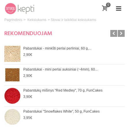
0
Pagrindinis
>
Keksiukams
>
Stovai ir laikikliai keksiukams
REKOMENDUOJAM
Pabarstukai - minkšti perlai perliniai, 60 g,...
2,90€
Pabarstukai - mini perlai auksiniai (~4mm), 60...
2,90€
Pabarstukų mišinys "Red Medley", 70 g, FunCakes
3,90€
Pabarstukai "Snowflakes White", 50 g, FunCakes
3,95€