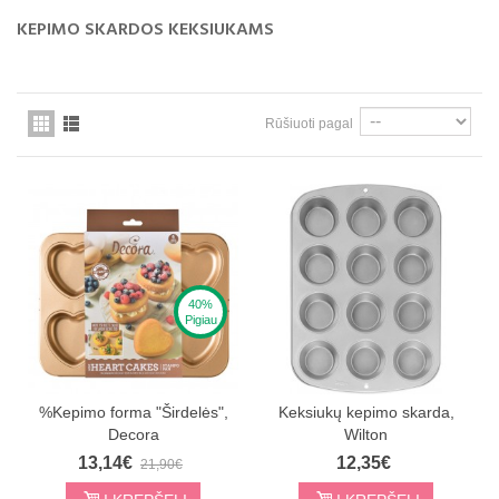
KEPIMO SKARDOS KEKSIUKAMS
Rūšiuoti pagal
40%
Pigiau
%Kepimo forma "Širdelės",
Keksiukų kepimo skarda,
Decora
Wilton
13,14€
12,35€
21,90€