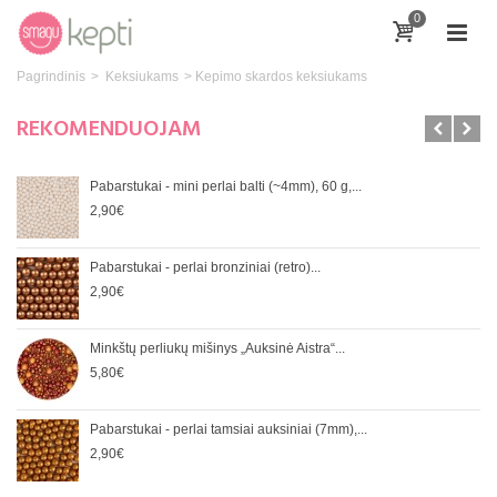
0
Pagrindinis
>
Keksiukams
>
Kepimo skardos keksiukams
REKOMENDUOJAM
Pabarstukai - mini perlai balti (~4mm), 60 g,...
2,90€
Pabarstukai - perlai bronziniai (retro)...
2,90€
Minkštų perliukų mišinys „Auksinė Aistra“...
5,80€
Pabarstukai - perlai tamsiai auksiniai (7mm),...
2,90€