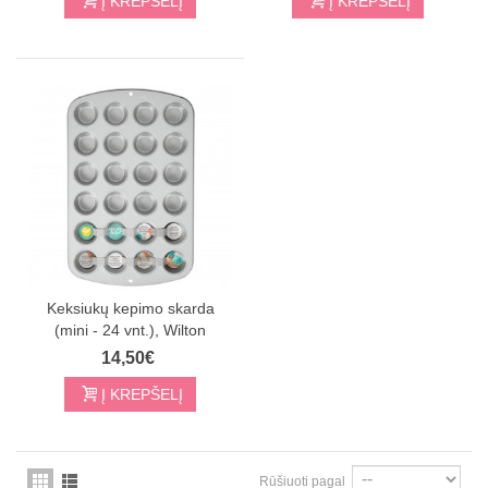
Į KREPŠELĮ
Į KREPŠELĮ
Keksiukų kepimo skarda
(mini - 24 vnt.), Wilton
14,50€
Į KREPŠELĮ
Rūšiuoti pagal