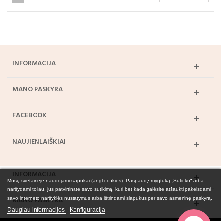
INFORMACIJA
MANO PASKYRA
FACEBOOK
NAUJIENLAIŠKIAI
INFORMACIJA
Mūsų svetainėje naudojami slapukai (angl.cookies). Paspaudę mygtuką „Sutinku“ arba
naršydami toliau, jus patvirtinate savo sutikimą, kuri bet kada galėsite atšaukti pakeisdami
MANO PASKYRA
savo interneto naršyklės nustatymus arba ištrindami slapukus per savo asmeninę paskyrą.
Daugiau informacijos
Konfiguracija