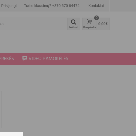
Prisijungti
Turite klausimų? +370 670 64474
Kontaktai
0
0,00€
Ieškoti
Krepšelis
PREKĖS
VIDEO PAMOKĖLĖS