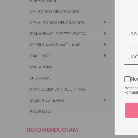
PABARSTUKAI
VALGOMOS DEKORACIJOS
NEVALGOMOS DEKORACIJOS
ĮPAKAVIMAS IR PREZENTACIJA
KEKSIUKAMS IR MAFINAMS
CAKE POPS
MACARONS
SPURGOMS
Nor
Norėdam
PRANCŪZIŠKIEMS DESERTAMS
komunika
ŠVENTINĖS TEMOS
PRIJUOSTĖS
REKOMENDUOJAM