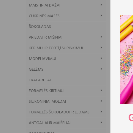
MAISTINIAI DAŽAI
CUKRINĖS MASĖS
ŠOKOLADAS
PRIEDAI IR MIŠINIAI
KEPIMUI IR TORTŲ SURINKIMUI
MODELIAVIMUI
GĖLĖMS
TRAFARETAI
FORMELĖS KIRTIMUI
SILIKONINIAI MOLDAI
FORMELĖS ŠOKOLADUI IR LEDAMS
ANTGALIAI IR MAIŠELIAI