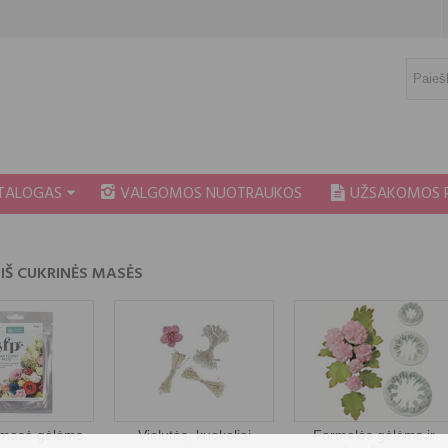
ATALOGAS
VALGOMOS NUOTRAUKOS
UŽSAKOMOS 
IŠ CUKRINĖS MASĖS
 masė gėlėms
Vielutės, kuokeliai
Formelės gėlėms ir