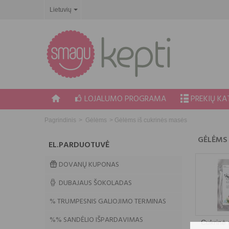
Lietuvių
LOJALUMO PROGRAMA
PREKIŲ K
Pagrindinis
>
Gėlėms
>
Gėlėms iš cukrinės masės
GĖLĖMS 
EL.PARDUOTUVĖ
DOVANŲ KUPONAS
DUBAJAUS ŠOKOLADAS
% TRUMPESNIS GALIOJIMO TERMINAS
%% SANDĖLIO IŠPARDAVIMAS
Cukrinė