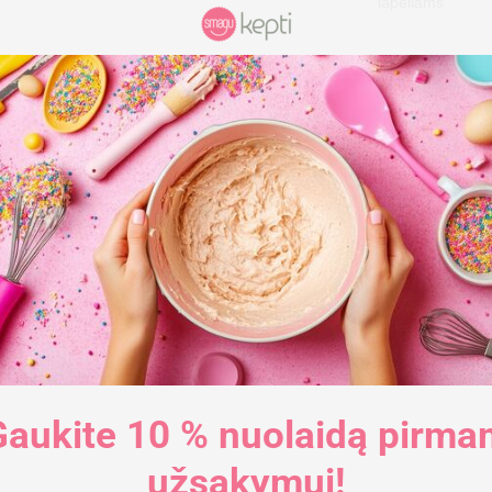
lapeliams
Gaukite 10 % nuolaidą pirma
užsakymui!