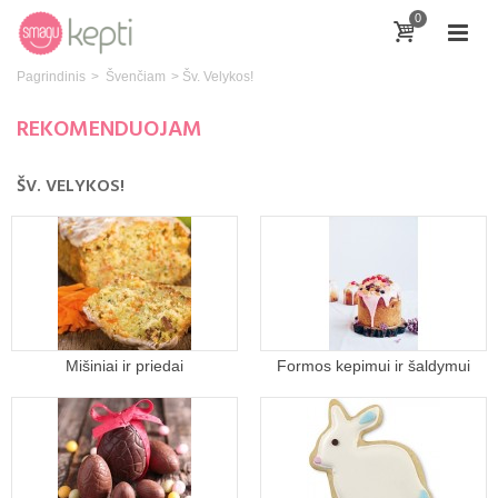
0
Pagrindinis
>
Švenčiam
>
Šv. Velykos!
REKOMENDUOJAM
ŠV. VELYKOS!
Mišiniai ir priedai
Formos kepimui ir šaldymui