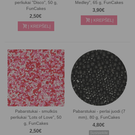
perliukai "Disco", 50 g,
Medley", 65 g, FunCakes
FunCakes
3,90€
2,50€
Į KREPŠELĮ
Į KREPŠELĮ
Pabarstukai - smulkūs
Pabarstukai - perlai juodi (7
perliukai "Lots of Love", 50
mm), 80 g, FunCakes
g, FunCakes
4,80€
2,50€
Susisiekite