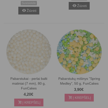
Susisiekite
Žiūrėti
Žiūrėti
Pabarstukai - perlai balti
Pabarstukų mišinys "Spring
matiniai (7 mm), 80 g,
Medley", 50 g, FunCakes
FunCakes
3,90€
4,20€
Į KREPŠELĮ
Į KREPŠELĮ