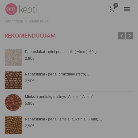
0
Pagrindinis
>
Pabarstukai
REKOMENDUOJAM
Pabarstukai - mini perlai balti (~4mm), 60 g,...
2,90€
Pabarstukai - perlai bronziniai (retro)...
2,90€
Minkštų perliukų mišinys „Auksinė Aistra“...
5,80€
Pabarstukai - perlai tamsiai auksiniai (7mm),...
2,90€