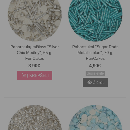
Pabarstukų mišinys "Silver
Pabarstukai "Sugar Rods
Chic Medley", 65 g,
Metallic blue", 70 g,
FunCakes
FunCakes
3,90€
4,90€
Susisiekite
Į KREPŠELĮ
Žiūrėti