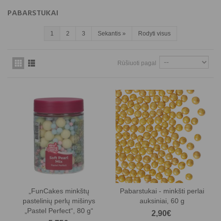
PABARSTUKAI
1
2
3
Sekantis
»
Rodyti visus
Rūšiuoti pagal
„FunCakes minkštų
Pabarstukai - minkšti perlai
pastelinių perlų mišinys
auksiniai, 60 g
„Pastel Perfect“, 80 g“
2,90€