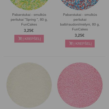
Pabarstukai - smulkūs
Pabarstukai - smulkūs
perliukai "Spring ", 80 g,
perliukai
FunCakes
balti/raudoni/mėlyni, 80 g,
FunCakes
3,25€
3,25€
Į KREPŠELĮ
Į KREPŠELĮ