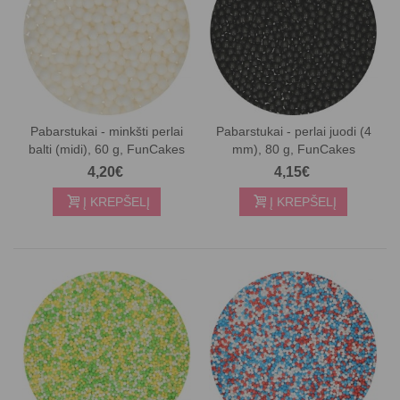
Pabarstukai - minkšti perlai
Pabarstukai - perlai juodi (4
balti (midi), 60 g, FunCakes
mm), 80 g, FunCakes
4,20€
4,15€
Į KREPŠELĮ
Į KREPŠELĮ