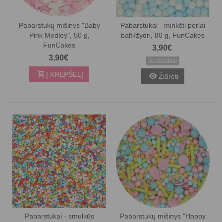
Pabarstukų mišinys "Baby
Pabarstukai - minkšti perlai
Pink Medley", 50 g,
balti/žydri, 80 g, FunCakes
FunCakes
3,90€
3,90€
Susisiekite
Į KREPŠELĮ
Žiūrėti
Pabarstukai - smulkūs
Pabarstukų mišinys "Happy