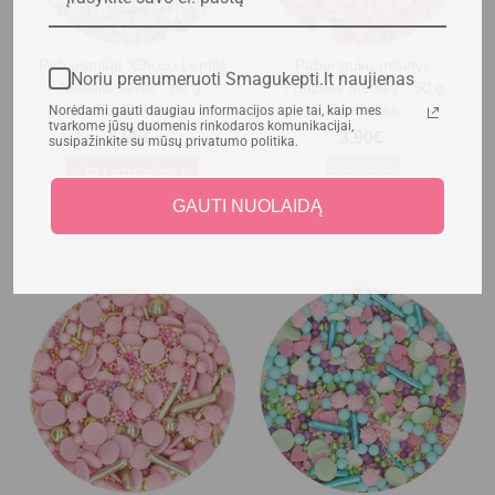
Pabarstukai "Choco Lentils
Pabarstukų mišinys
Noriu prenumeruoti Smagukepti.lt naujienas
Metallic Silver", 80 g,
"Princess Medley", 50 g,
FunCakes
FunCakes
Norėdami gauti daugiau informacijos apie tai, kaip mes
tvarkome jūsų duomenis rinkodaros komunikacijai,
5,95€
3,90€
susipažinkite su mūsų privatumo politika.
Susisiekite
Į KREPŠELĮ
Žiūrėti
GAUTI NUOLAIDĄ