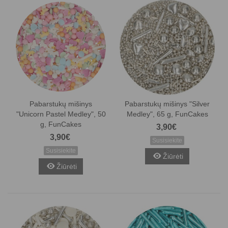
Pabarstukų mišinys
Pabarstukų mišinys "Silver
"Unicorn Pastel Medley", 50
Medley", 65 g, FunCakes
g, FunCakes
3,90€
3,90€
Susisiekite
Susisiekite
Žiūrėti
Žiūrėti