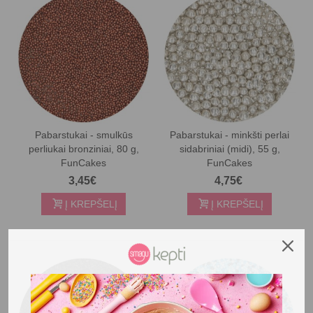
Pabarstukai - smulkūs
Pabarstukai - minkšti perlai
perliukai bronziniai, 80 g,
sidabriniai (midi), 55 g,
FunCakes
FunCakes
3,45€
4,75€
Į KREPŠELĮ
Į KREPŠELĮ