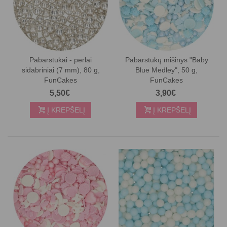
Pabarstukai - perlai
Pabarstukų mišinys "Baby
sidabriniai (7 mm), 80 g,
Blue Medley", 50 g,
FunCakes
FunCakes
5,50€
3,90€
Į KREPŠELĮ
Į KREPŠELĮ