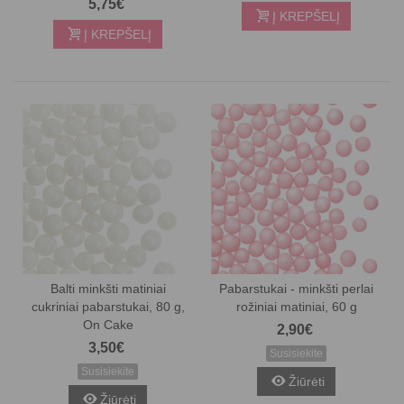
5,75€
Į KREPŠELĮ
Į KREPŠELĮ
Balti minkšti matiniai
Pabarstukai - minkšti perlai
cukriniai pabarstukai, 80 g,
rožiniai matiniai, 60 g
On Cake
2,90€
3,50€
Susisiekite
Susisiekite
Žiūrėti
Žiūrėti