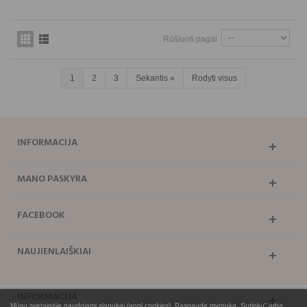
Rūšiuoti pagal
1
2
3
Sekantis
»
Rodyti visus
INFORMACIJA
MANO PASKYRA
FACEBOOK
NAUJIENLAIŠKIAI
INFORMACIJA
Mūsų svetainėje naudojami slapukai (angl.cookies). Paspaudę mygtuką „Sutinku“ arba