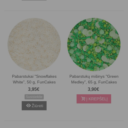
Pabarstukai "Snowflakes
Pabarstukų mišinys "Green
White", 50 g, FunCakes
Medley", 65 g, FunCakes
3,95€
3,90€
Susisiekite
Į KREPŠELĮ
Žiūrėti