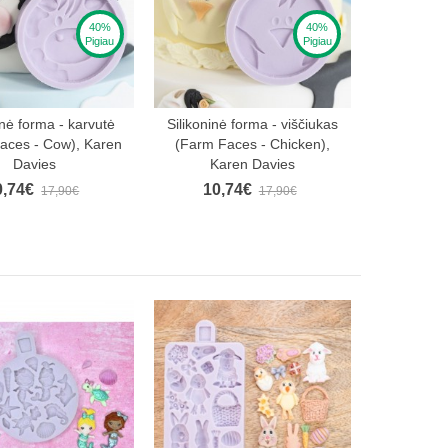
40%
40%
Pigiau
Pigiau
am
inė forma - karvutė
Silikoninė forma - viščiukas
aces - Cow), Karen
(Farm Faces - Chicken),
Davies
Karen Davies
0,74€
10,74€
17,90€
17,90€