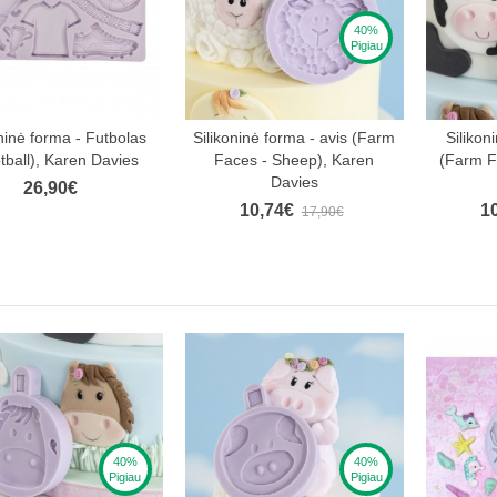
40%
Pigiau
aukite 10 % nuolaidą pirm
oninė forma - Futbolas
Silikoninė forma - avis (Farm
Silikon
tball), Karen Davies
Faces - Sheep), Karen
(Farm F
užsakymui!
Davies
26,90€
10,74€
1
17,90€
Ir pirmieji sužinokite apie naujienas bei ypatingus pasiūlymus!
40%
40%
iu prenumeruoti Smagukepti.lt naujienas
Pigiau
Pigiau