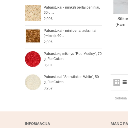
Norėdam
Pabarstukai - minkšti perlai perliniai,
Perl
komunika
60 g,...
g, O
Siliko
2,90€
3,50
(Farm 
Pabarstukai - mini perlai auksiniai
Paba
(~4mm), 60...
(~4m
2,90€
2,90
Pabarstukų mišinys "Red Medley", 70
Paba
g, FunCakes
mm),
3,90€
5,65
Pabarstukai "Snowflakes White", 50
Paba
g, FunCakes
mm) 
3,95€
2,90
Rodoma 1
INFORMACIJA
MANO PA