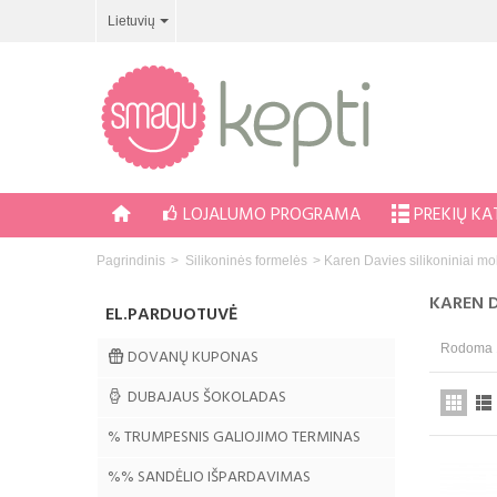
Lietuvių
LOJALUMO PROGRAMA
PREKIŲ K
Pagrindinis
>
Silikoninės formelės
>
Karen Davies silikoniniai mo
KAREN D
EL.PARDUOTUVĖ
Rodoma 1
DOVANŲ KUPONAS
DUBAJAUS ŠOKOLADAS
% TRUMPESNIS GALIOJIMO TERMINAS
%% SANDĖLIO IŠPARDAVIMAS