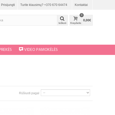
Prisijungti
Turite klausimų? +370 670 64474
Kontaktai
0
0,00€
Ieškoti
Krepšelis
PREKĖS
VIDEO PAMOKĖLĖS
Rūšiuoti pagal