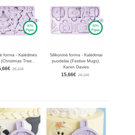
40%
40%
Pigiau
Pigiau
nė forma - Kalėdinės
Silikoninė forma - Kalėdiniai
 (Christmas Tree...
puodeliai (Festive Mugs),
Karen Davies
5,66€
26,10€
15,66€
26,10€