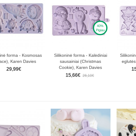
40%
Pigiau
ninė forma - Kosmosas
Silikoninė forma - Kalėdiniai
Silikoni
ace), Karen Davies
sausainiai (Christmas
eglutės
Cookie), Karen Davies
29,99€
1
15,66€
26,10€