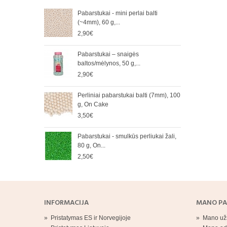
Pabarstukai - mini perlai balti
Mink
(~4mm), 60 g,...
Aistr
2,90€
5,80
Pabarstukai – snaigės
Paba
baltos/mėlynos, 50 g,...
balti.
2,90€
3,20
Perliniai pabarstukai balti (7mm), 100
Paba
g, On Cake
raudo
3,50€
3,20
Pabarstukai - smulkūs perliukai žali,
Paba
80 g, On...
mėly
2,50€
2,90
INFORMACIJA
MANO PA
»
Pristatymas ES ir Norvegijoje
»
Mano už