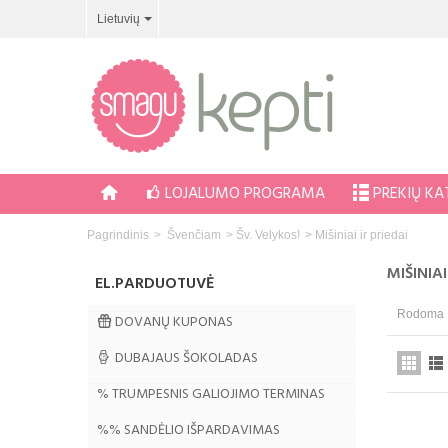
Lietuvių
LOJALUMO PROGRAMA
PREKIŲ K
Pagrindinis
>
Švenčiam
>
Šv. Velykos!
>
Mišiniai ir priedai
MIŠINIAI
EL.PARDUOTUVĖ
Rodoma 1 
DOVANŲ KUPONAS
DUBAJAUS ŠOKOLADAS
% TRUMPESNIS GALIOJIMO TERMINAS
%% SANDĖLIO IŠPARDAVIMAS