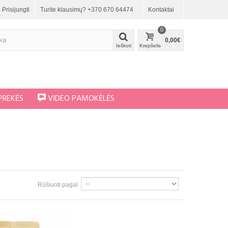
Prisijungti
Turite klausimų? +370 670 64474
Kontaktai
0
0,00€
Ieškoti
Krepšelis
PREKĖS
VIDEO PAMOKĖLĖS
Rūšiuoti pagal