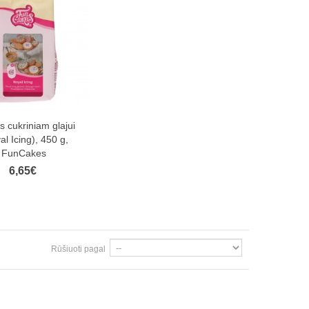
s cukriniam glajui
al Icing), 450 g,
FunCakes
6,65€
Rūšiuoti pagal