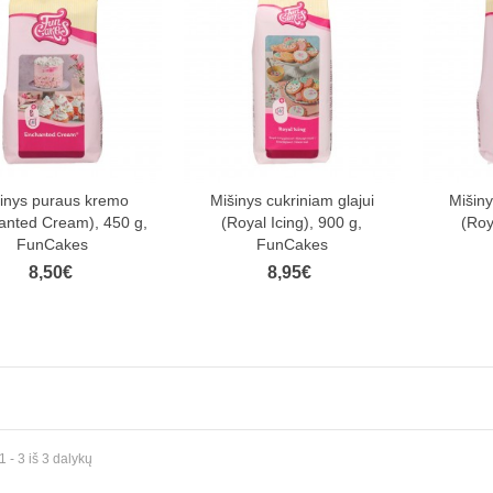
inys puraus kremo
Mišinys cukriniam glajui
Mišiny
anted Cream), 450 g,
(Royal Icing), 900 g,
(Roy
FunCakes
FunCakes
8,50€
8,95€
- 3 iš 3 dalykų