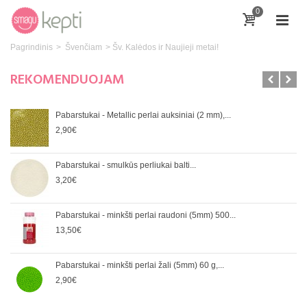
0
Pagrindinis
>
Švenčiam
>
Šv. Kalėdos ir Naujieji metai!
REKOMENDUOJAM
Pabarstukai - Metallic perlai auksiniai (2 mm),...
2,90€
Pabarstukai - smulkūs perliukai balti...
3,20€
Pabarstukai - minkšti perlai raudoni (5mm) 500...
13,50€
Pabarstukai - minkšti perlai žali (5mm) 60 g,...
2,90€