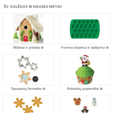
ŠV. KALĖDOS IR NAUJIEJI METAI!
Mišiniai ir priedai ❄️
Formos kepimui ir šaldymui ❄️
Sausainių formelės ❄️
Keksiukų popierėliai ❄️