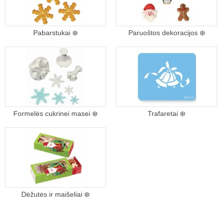
Pabarstukai ❄️
Paruoštos dekoracijos ❄️
Formelės cukrinei masei ❄️
Trafaretai ❄️
Dėžutės ir maišeliai ❄️