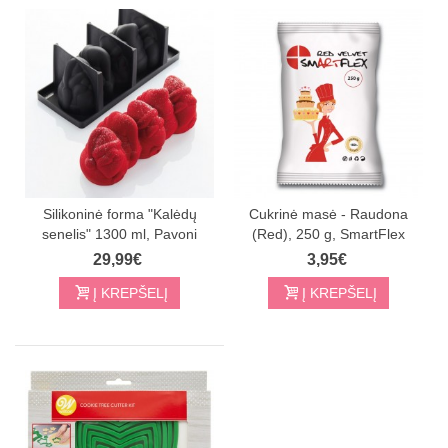
Silikoninė forma "Kalėdų
Cukrinė masė - Raudona
senelis" 1300 ml, Pavoni
(Red), 250 g, SmartFlex
29,99€
3,95€
Į KREPŠELĮ
Į KREPŠELĮ