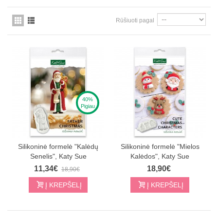
Rūšiuoti pagal
40%
Pigiau
Silikoninė formelė "Kalėdų
Silikoninė formelė "Mielos
Senelis", Katy Sue
Kalėdos", Katy Sue
11,34€
18,90€
18,90€
Į KREPŠELĮ
Į KREPŠELĮ