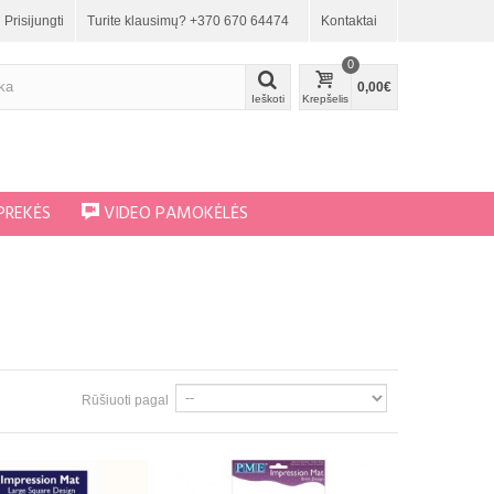
Prisijungti
Turite klausimų? +370 670 64474
Kontaktai
0
0,00€
Ieškoti
Krepšelis
PREKĖS
VIDEO PAMOKĖLĖS
Rūšiuoti pagal