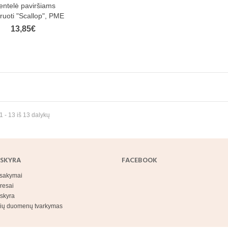
ntelė paviršiams
ruoti "Scallop", PME
13,85€
 - 13 iš 13 dalykų
SKYRA
FACEBOOK
sakymai
resai
skyra
ių duomenų tvarkymas