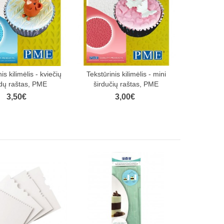
is kilimėlis - kviečių
Tekstūrinis kilimėlis - mini
dų raštas, PME
širdučių raštas, PME
3,50€
3,00€
am