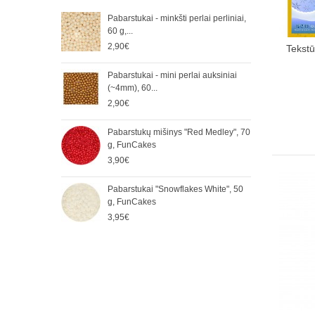
Pabarstukai - minkšti perlai perliniai,
Perl
60 g,...
g, O
2,90€
3,50
Tekstūr
Pabarstukai - mini perlai auksiniai
Paba
(~4mm), 60...
(~4m
2,90€
2,90
Nor
Norėdam
Pabarstukų mišinys "Red Medley", 70
Paba
komunika
g, FunCakes
mm),
3,90€
5,65
Pabarstukai "Snowflakes White", 50
Paba
g, FunCakes
mm) 
3,95€
2,90