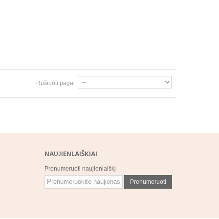
Rūšiuoti pagal
NAUJIENLAIŠKIAI
Prenumeruoti naujienlaiškį
Prenumeruoti