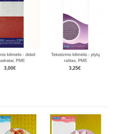
nis kilimėlis - dideli
Tekstūrinis kilimėlis - plytų
vadratai, PME
raštas, PME
3,00€
3,25€