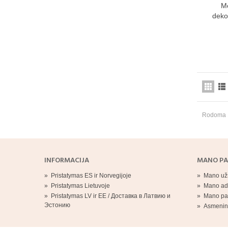
Me
deko
Rodoma 1
INFORMACIJA
MANO PA
»
Pristatymas ES ir Norvegijoje
»
Mano už
»
Pristatymas Lietuvoje
»
Mano ad
»
Pristatymas LV ir EE / Доставкa в Латвию и
»
Mano pa
Эстонию
»
Asmenin