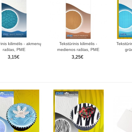
inis kilimėlis - akmenų
Tekstūrinis kilimėlis -
Tekstūrin
raštas, PME
medienos raštas, PME
grū
3,15€
3,25€
aukite 10 % nuolaidą pirm
užsakymui!
Ir pirmieji sužinokite apie naujienas bei ypatingus pasiūlymus!