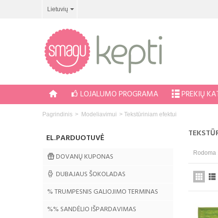
Lietuvių
LOJALUMO PROGRAMA
PREKIŲ K
Pagrindinis
>
Modeliavimui
>
Tekstūriniam efektui
TEKSTŪR
EL.PARDUOTUVĖ
Rodoma 1
DOVANŲ KUPONAS
DUBAJAUS ŠOKOLADAS
% TRUMPESNIS GALIOJIMO TERMINAS
%% SANDĖLIO IŠPARDAVIMAS