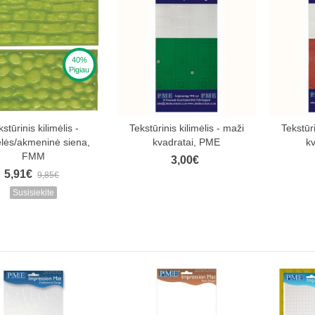
40%
Pigiau
kstūrinis kilimėlis -
Tekstūrinis kilimėlis - maži
Tekstūri
elės/akmeninė siena,
kvadratai, PME
k
FMM
3,00€
5,91€
9,85€
Susisiekite